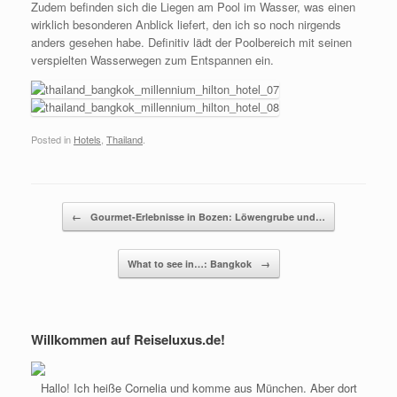
Zudem befinden sich die Liegen am Pool im Wasser, was einen
wirklich besonderen Anblick liefert, den ich so noch nirgends
anders gesehen habe. Definitiv lädt der Poolbereich mit seinen
verspielten Wasserwegen zum Entspannen ein.
Posted in
Hotels
,
Thailand
.
Post navigation
←
Gourmet-Erlebnisse in Bozen: Löwengrube und…
What to see in…: Bangkok
→
Willkommen auf Reiseluxus.de!
Hallo! Ich heiße Cornelia und komme aus München. Aber dort