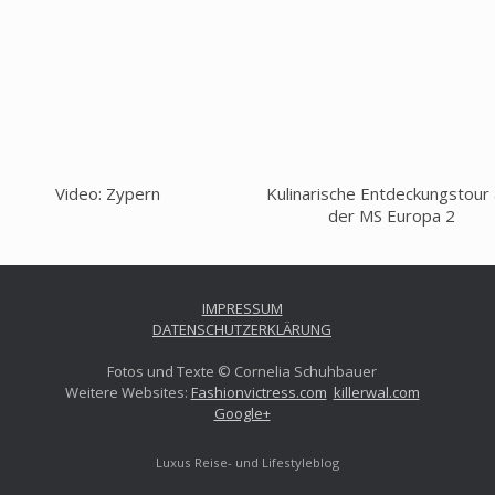
Video: Zypern
Kulinarische Entdeckungstour 
der MS Europa 2
IMPRESSUM
DATENSCHUTZERKLÄRUNG
Fotos und Texte © Cornelia Schuhbauer
Weitere Websites:
Fashionvictress.com
killerwal.com
Google+
Luxus Reise- und Lifestyleblog